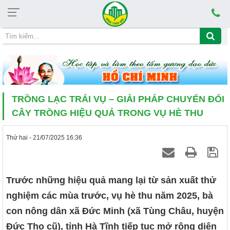
Thứ bảy, 08/08/2026, 23:00
CHỦ ĐỀ HỌC TẬP VÀ LÀM THEO TẤM GƯƠNG ĐẠ
TRỒNG LẠC TRÁI VỤ – GIẢI PHÁP CHUYỂN ĐỔI
CÂY TRỒNG HIỆU QUẢ TRONG VỤ HÈ THU
Thứ hai - 21/07/2025 16:36
Trước những hiệu quả mang lại từ sản xuất thử
nghiệm các mùa trước, vụ hè thu năm 2025, bà
con nông dân xã Đức Minh (xã Tùng Châu, huyện
Đức Thọ cũ), tỉnh Hà Tĩnh tiếp tục mở rộng diện