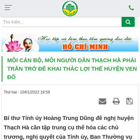
Thứ bảy, 08/08/2026, 04:43
 HỌC TẬP VÀ LÀM THEO TẤM GƯƠNG ĐẠO ĐỨC HCM CỦA VĂN PH
MỖI CÁN BỘ, MỖI NGƯỜI DÂN THẠCH HÀ PHẢI
TRĂN TRỞ ĐỂ KHAI THÁC LỢI THẾ HUYỆN VEN
ĐÔ
Thứ hai - 10/01/2022 19:58
Bí thư Tỉnh ủy Hoàng Trung Dũng đề nghị huyện
Thạch Hà cần tập trung cụ thể hóa các chủ
trương, nghị quyết của Tỉnh ủy, Ban Thường vụ