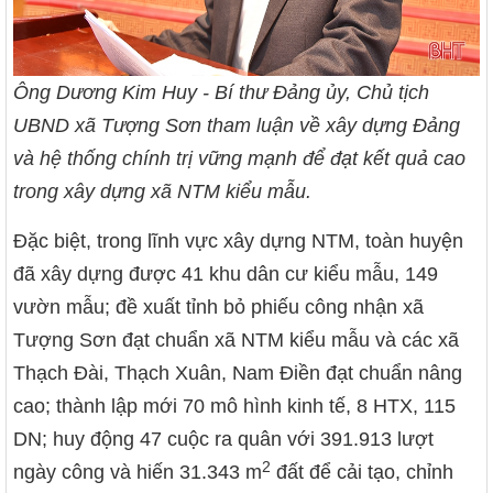
Ông Dương Kim Huy - Bí thư Đảng ủy, Chủ tịch
UBND xã Tượng Sơn tham luận về xây dựng Đảng
và hệ thống chính trị vững mạnh để đạt kết quả cao
trong xây dựng xã NTM kiểu mẫu.
Đặc biệt, trong lĩnh vực xây dựng NTM, toàn huyện
đã xây dựng được 41 khu dân cư kiểu mẫu, 149
vườn mẫu; đề xuất tỉnh bỏ phiếu công nhận xã
Tượng Sơn đạt chuẩn xã NTM kiểu mẫu và các xã
Thạch Đài, Thạch Xuân, Nam Điền đạt chuẩn nâng
cao; thành lập mới 70 mô hình kinh tế, 8 HTX, 115
DN; huy động 47 cuộc ra quân với 391.913 lượt
2
ngày công và hiến 31.343 m
đất để cải tạo, chỉnh