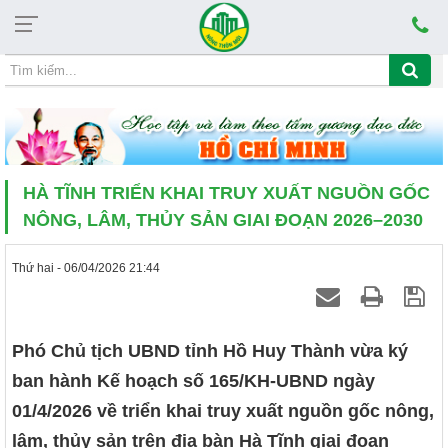
Chủ nhật, 09/08/2026, 11:54
CHỦ ĐỀ HỌC TẬP VÀ LÀM THEO TẤM 
HÀ TĨNH TRIỂN KHAI TRUY XUẤT NGUỒN GỐC
NÔNG, LÂM, THỦY SẢN GIAI ĐOẠN 2026–2030
Thứ hai - 06/04/2026 21:44
Phó Chủ tịch UBND tỉnh Hồ Huy Thành vừa ký
ban hành Kế hoạch số 165/KH-UBND ngày
01/4/2026 về triển khai truy xuất nguồn gốc nông,
lâm, thủy sản trên địa bàn Hà Tĩnh giai đoạn