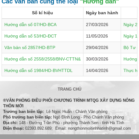
Các văn bản cùng thể loại
"Hướng dẫn"
Số kí hiệu
Ngày ban hành
Hướng dẫn số 07/HD-BCA
27/03/2026
Ngày 27
Hướng dẫn số 53/HD-ĐCT
11/05/2026
Ngày 11
Văn bản số 2857/HD-BTP
29/04/2026
Bộ Tư p
Hướng dẫn số 2558/2558/BNV-CTTN&
30/03/2026
Hướng d
Hướng dẫn số 1984/HD-BVHTTDL
14/04/2026
Thực hi
TRANG CHỦ
®VĂN PHÒNG ĐIỀU PHỐI CHƯƠNG TRÌNH MTQG XÂY DỰNG NÔNG
THÔN MỚI
Trưởng ban biên tập:
Lê Ngọc Huấn - Chánh Văn phòng
Phó trưởng ban biên tâp:
Ngô Ðình Long - Phó Chánh Văn phòng
Địa chỉ:
148 - Đường Trần Phú - phường Thành Sen - tỉnh Hà Tĩnh
Điện thoại:
02393.892.689; Email: nongthonmoitinhhatinh@gmail.com