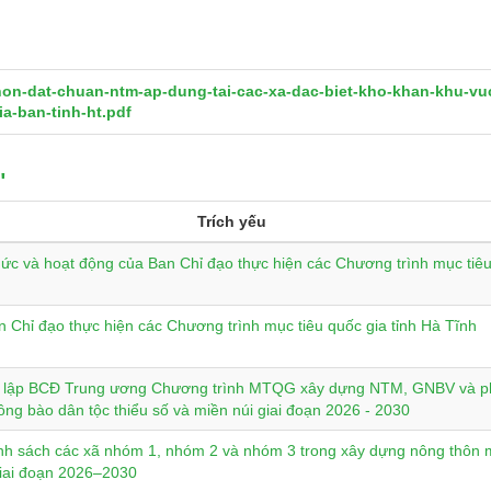
hon-dat-chuan-ntm-ap-dung-tai-cac-xa-dac-biet-kho-khan-khu-vu
a-ban-tinh-ht.pdf
"
Trích yếu
ức và hoạt động của Ban Chỉ đạo thực hiện các Chương trình mục tiêu
 Chỉ đạo thực hiện các Chương trình mục tiêu quốc gia tỉnh Hà Tĩnh
h lập BCĐ Trung ương Chương trình MTQG xây dựng NTM, GNBV và ph
g bào dân tộc thiểu số và miền núi giai đoạn 2026 - 2030
nh sách các xã nhóm 1, nhóm 2 và nhóm 3 trong xây dựng nông thôn m
giai đoạn 2026–2030