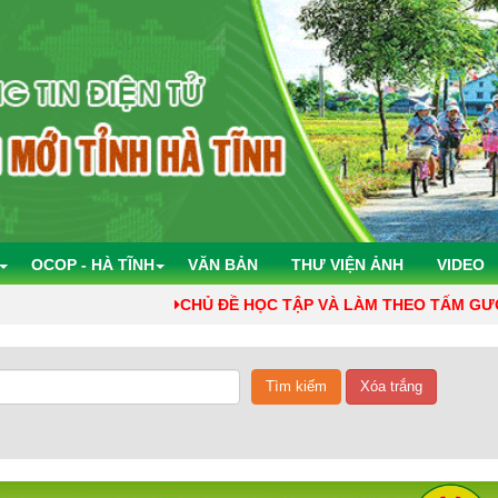
OCOP - HÀ TĨNH
VĂN BẢN
THƯ VIỆN ẢNH
VIDEO
CHỦ ĐỀ HỌC TẬP VÀ LÀM THEO TẤM GƯƠNG