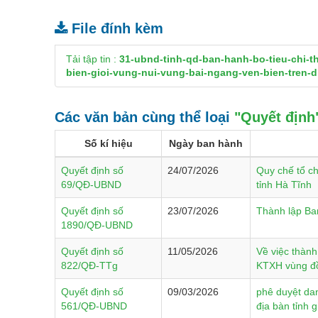
File đính kèm
Tải tập tin :
31-ubnd-tinh-qd-ban-hanh-bo-tieu-chi-t
bien-gioi-vung-nui-vung-bai-ngang-ven-bien-tren-di
Các văn bản cùng thể loại
"Quyết định
Số kí hiệu
Ngày ban hành
Quyết định số
24/07/2026
Quy chế tổ ch
69/QĐ-UBND
tỉnh Hà Tĩnh
Quyết định số
23/07/2026
Thành lập Ban
1890/QĐ-UBND
Quyết định số
11/05/2026
Về việc thàn
822/QĐ-TTg
KTXH vùng đồn
Quyết định số
09/03/2026
phê duyệt da
561/QĐ-UBND
địa bàn tỉnh 