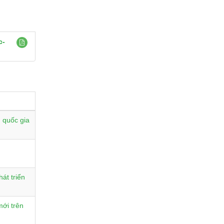
c-
 quốc gia
át triển
ới trên