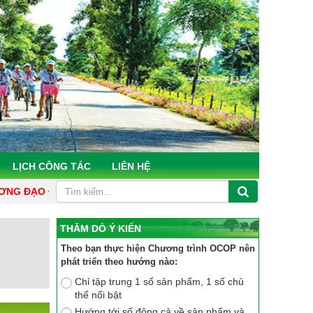
LỊCH CÔNG TÁC
LIÊN HỆ
 ĐẠO ĐỨC HCM CỦA VĂN PHÒNG ĐIỂU PHỐI NÔNG THÔN MỚI HÀ
THĂM DÒ Ý KIẾN
Theo bạn thực hiện Chương trình OCOP nên
phát triển theo hướng nào:
Chỉ tập trung 1 số sản phẩm, 1 số chủ
thể nổi bật
Hướng tới số đông cả về sản phẩm và