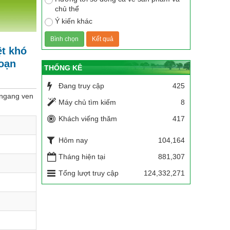
chủ thể
Ý kiến khác
ệt khó
đoạn
THỐNG KÊ
Đang truy cập
425
i ngang ven
Máy chủ tìm kiếm
8
Khách viếng thăm
417
Hôm nay
104,164
Tháng hiện tại
881,307
Tổng lượt truy cập
124,332,271