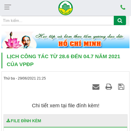
Thứ ba, 11/08/2026, 02:33
VÀ LÀM THEO TẤM GƯƠNG ĐẠO ĐỨC HCM CỦA VĂN PHÒNG ĐIỂU 
LỊCH CÔNG TÁC TỪ 28.6 ĐẾN 04.7 NĂM 2021
CỦA VPĐP
Thứ ba - 29/06/2021 21:25
Chi tiết xem tại file đính kèm!
FILE ĐÍNH KÈM