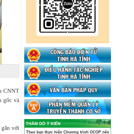
hẩm CNNT
n gốc và
THĂM DÒ Ý KIẾN
 gắn với
Theo bạn thực hiện Chương trình OCOP nên