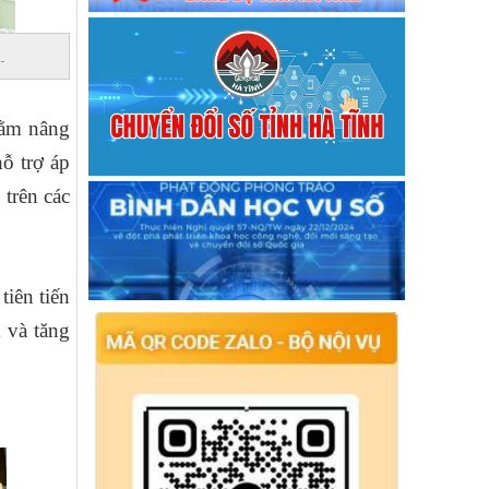
Kế hoạch số 1324/KH-UBND
Thực hiện Chương trình MTQG xây
dựng NTM, GNBV và PTKTXH vùng
.
đồng bào dân tộc thiểu số và miền núi
trên địa bàn tỉnh Hà Tĩnh giai đoạn 2026
- 2030
hằm nâng
Hướng dẫn số 52/2026/TT-BTC
ỗ trợ áp
Thông tư hướng dẫn thực hiện tiêu chí
trên các
nông thôn mới giai đoạn 2026–2030
Hướng dấn số 3132/HD-BQP
Bộ Quốc phòng ban hành văn bản số
3132/HD-BQP hướng dẫn Bộ tiêu chí
quốc gia về xây dựng NTMi giai đoạn
iên tiến
2026-2030
 và tăng