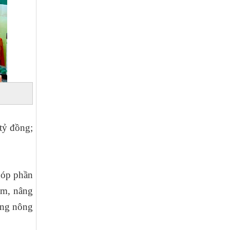
tỷ đồng;
góp phần
àm, nâng
ựng nông