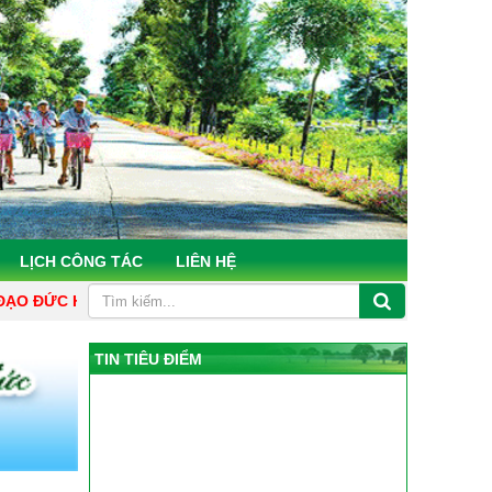
LỊCH CÔNG TÁC
LIÊN HỆ
CỦA VĂN PHÒNG ĐIỂU PHỐI NÔNG THÔN MỚI HÀ TĨNH "GƯƠNG 
TIN TIÊU ĐIỂM