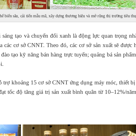
 biến sâu, cải tiến mẫu mã, xây dựng thương hiệu và mở rộng thị trường tiêu thụ
i sáng tạo và chuyển đổi xanh là động lực quan trọng n
ủa các cơ sở CNNT. Theo đó, các cơ sở sản xuất sẽ được h
đào tạo kỹ năng bán hàng trực tuyến; quảng bá sản phẩm 
i.
 trợ khoảng 15 cơ sở CNNT ứng dụng máy móc, thiết bị t
đạt tốc độ tăng giá trị sản xuất bình quân từ 10–12%/năm