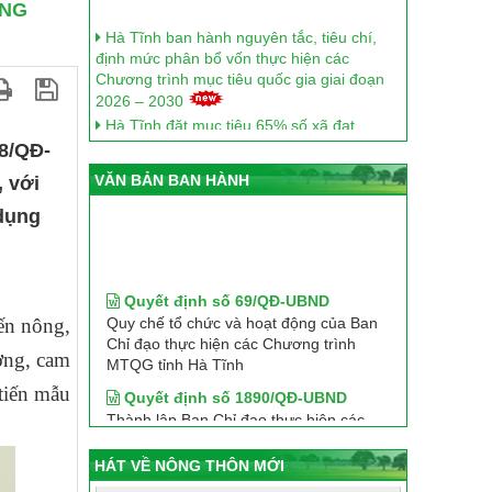
ÔNG
Hà Tĩnh ban hành nguyên tắc, tiêu chí,
định mức phân bổ vốn thực hiện các
Chương trình mục tiêu quốc gia giai đoạn
2026 – 2030
Hà Tĩnh đặt mục tiêu 65% số xã đạt
chuẩn nông thôn mới vào năm 2030
8/QĐ-
Bí quyết để Hà Tĩnh nâng tầm nông thôn
mới từ sắp xếp thôn.
VĂN BẢN BAN HÀNH
 với
Hà Tĩnh lấy ý kiến xây dựng Bộ tiêu chí
 dụng
thôn nông thôn mới giai đoạn 2026–2030
Hà Tĩnh tập trung xây dựng nông thôn
Quyết định số 69/QĐ-UBND
mới giai đoạn 2026 - 2030 gắn với phát
Quy chế tổ chức và hoạt động của Ban
triển Chương trình OCOP
Chỉ đạo thực hiện các Chương trình
iến nông,
Hà Tĩnh triển khai đồng bộ các giải pháp
MTQG tỉnh Hà Tĩnh
phát triển nông nghiệp, nông dân, nông
ơng, cam
Quyết định số 1890/QĐ-UBND
thôn đến năm 2030, tầm nhìn 2045
Thành lập Ban Chỉ đạo thực hiện các
tiến mẫu
Hà Tĩnh đánh giá, phân hạng 9 sản phẩm
Chương trình mục tiêu quốc gia tỉnh Hà
OCOP đạt 4 sao năm 2025
Tĩnh
Hà Tĩnh vững bước trên hành trình xây
Kế hoạch số 1324/KH-UBND
HÁT VỀ NÔNG THÔN MỚI
dựng nông thôn mới
Thực hiện Chương trình MTQG xây
Hà Tĩnh: OCOP gắn lợi thế vùng miền,