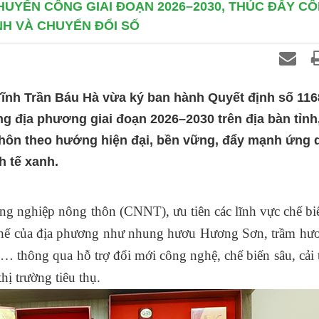
HUYẾN CÔNG GIAI ĐOẠN 2026–2030, THÚC ĐẨY C
H VÀ CHUYỂN ĐỔI SỐ
ĩnh Trần Báu Hà vừa ký ban hành Quyết định số 116
 địa phương giai đoạn 2026–2030 trên địa bàn tỉnh,
thôn theo hướng hiện đại, bền vững, đẩy mạnh ứng
h tế xanh.
công nghiệp nông thôn (CNNT), ưu tiên các lĩnh vực chế b
i thế của địa phương như nhung hươu Hương Sơn, trầm hư
 thông qua hỗ trợ đổi mới công nghệ, chế biến sâu, cải 
ị trường tiêu thụ.