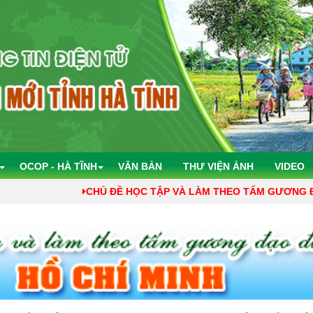
OCOP - HÀ TĨNH
VĂN BẢN
THƯ VIỆN ẢNH
VIDEO
CHỦ ĐỀ HỌC TẬP VÀ LÀM THEO TẤM GƯƠNG ĐẠO ĐỨC HCM 