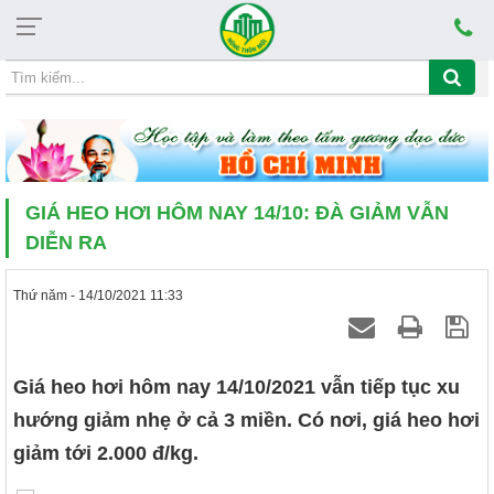
Chủ nhật, 09/08/2026, 18:07
CHỦ ĐỀ HỌC TẬP VÀ LÀM THEO TẤM
GIÁ HEO HƠI HÔM NAY 14/10: ĐÀ GIẢM VẪN
DIỄN RA
Thứ năm - 14/10/2021 11:33
Giá heo hơi hôm nay 14/10/2021 vẫn tiếp tục xu
hướng giảm nhẹ ở cả 3 miền. Có nơi, giá heo hơi
giảm tới 2.000 đ/kg.