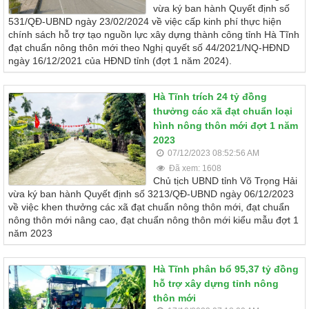
vừa ký ban hành Quyết định số
531/QĐ-UBND ngày 23/02/2024 về việc cấp kinh phí thực hiện
chính sách hỗ trợ tạo nguồn lực xây dựng thành công tỉnh Hà Tĩnh
đạt chuẩn nông thôn mới theo Nghị quyết số 44/2021/NQ-HĐND
ngày 16/12/2021 của HĐND tỉnh (đợt 1 năm 2024).
Hà Tĩnh trích 24 tỷ đồng
thưởng các xã đạt chuẩn loại
hình nông thôn mới đợt 1 năm
2023
07/12/2023 08:52:56 AM
Đã xem: 1608
Chủ tịch UBND tỉnh Võ Trọng Hải
vừa ký ban hành Quyết định số 3213/QĐ-UBND ngày 06/12/2023
về việc khen thưởng các xã đạt chuẩn nông thôn mới, đạt chuẩn
nông thôn mới nâng cao, đạt chuẩn nông thôn mới kiểu mẫu đợt 1
năm 2023
Hà Tĩnh phân bổ 95,37 tỷ đồng
hỗ trợ xây dựng tỉnh nông
thôn mới