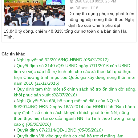
26/07/2018 09:20:25 PM
Đã xem: 1118
Dư nợ tín dụng phục vụ phát triển
nông nghiệp nông thôn theo Nghị
định 55 của Chính phủ đạt
19.840 tỷ đồng, chiếm 48,91% tổng dư nợ toàn địa bàn tỉnh Hà
Tĩnh.
Các tin khác
Nghị quyết số 32/2016/NQ-HĐND
(05/01/2017)
Quyết định số 3140 /QĐ-UBND ngày 7/11/2016 của UBND
tỉnh về việc cấp hỗ trợ kinh phí cho các xã theo kết quả thực
hiện Chương trình mục tiêu Quốc gia xây dựng nông thôn mới
năm 2016
(11/11/2016)
Quy định tạm thời một số chính sách hỗ trợ ổn định đời sống,
khôi phục sản xuất
(02/07/2016)
Nghị Quyết Sửa đổi, bổ sung một số điều của NQ số
90/2014/NQ-HĐND ngày 16/7/2014 của HĐND tỉnh “Ban hành
quy định 1 số chính sách khuyến khích phát triển NN, nông
thôn thực hiện tái cơ cấu ngành NN Hà Tĩnh theo hướng nâng
cao g
(05/05/2016)
Quyết định 67/2014/QĐ-UBND
(05/05/2016)
Quyết định Về việc quy định cơ chế hỗ trợ xi măng làm