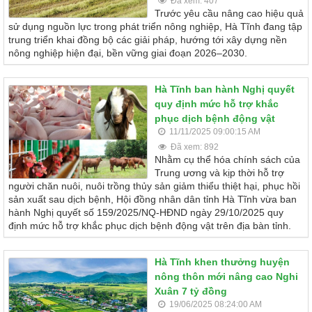
Đã xem: 407
Trước yêu cầu nâng cao hiệu quả
sử dụng nguồn lực trong phát triển nông nghiệp, Hà Tĩnh đang tập
trung triển khai đồng bộ các giải pháp, hướng tới xây dựng nền
nông nghiệp hiện đại, bền vững giai đoạn 2026–2030.
Hà Tĩnh ban hành Nghị quyết
quy định mức hỗ trợ khắc
phục dịch bệnh động vật
11/11/2025 09:00:15 AM
Đã xem: 892
Nhằm cụ thể hóa chính sách của
Trung ương và kịp thời hỗ trợ
người chăn nuôi, nuôi trồng thủy sản giảm thiểu thiệt hại, phục hồi
sản xuất sau dịch bệnh, Hội đồng nhân dân tỉnh Hà Tĩnh vừa ban
hành Nghị quyết số 159/2025/NQ-HĐND ngày 29/10/2025 quy
định mức hỗ trợ khắc phục dịch bệnh động vật trên địa bàn tỉnh.
Hà Tĩnh khen thưởng huyện
nông thôn mới nâng cao Nghi
Xuân 7 tỷ đồng
19/06/2025 08:24:00 AM