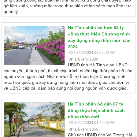
tăng cường công tác quản lý Nhà nước, chủ động giải quyết, tháo
gỡ khó khăn, vướng mắc trong thực hiện chính sách theo lĩnh vực
quản lý.
Hà Tĩnh phân bổ hơn 53 tỷ
đồng thực hiện Chương trình
xây dựng nông thôn mới năm
2024
08/03/2024 02:09:00 PM
Đã xem: 1330
UBND tỉnh Hà Tĩnh giao UBND
các huyện, thành phố, thị xã chịu trách nhiệm kịp thời phân bổ các
nguồn vốn ngân sách Nhà nước hỗ trợ thực hiện Chương trình
mục tiêu quốc gia xây dựng nông thôn mới được giao cho đơn vị
và UBND cấp xã, đảm bảo đúng nội dung nguồn vốn được giao.
Hà Tĩnh phân bổ gần 87 tỷ
đồng thực hiện chính sách
nông thôn mới
26/02/2024 01:42:00 PM
Đã xem: 1355
Chủ tịch UBND tỉnh Võ Trọng Hải