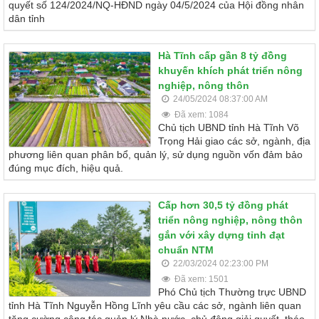
quyết số 124/2024/NQ-HĐND ngày 04/5/2024 của Hội đồng nhân
dân tỉnh
Hà Tĩnh cấp gần 8 tỷ đồng
khuyến khích phát triển nông
nghiệp, nông thôn
24/05/2024 08:37:00 AM
Đã xem: 1084
Chủ tịch UBND tỉnh Hà Tĩnh Võ
Trọng Hải giao các sở, ngành, địa
phương liên quan phân bổ, quản lý, sử dụng nguồn vốn đảm bảo
đúng mục đích, hiệu quả.
Cấp hơn 30,5 tỷ đồng phát
triển nông nghiệp, nông thôn
gắn với xây dựng tỉnh đạt
chuẩn NTM
22/03/2024 02:23:00 PM
Đã xem: 1501
Phó Chủ tịch Thường trực UBND
tỉnh Hà Tĩnh Nguyễn Hồng Lĩnh yêu cầu các sở, ngành liên quan