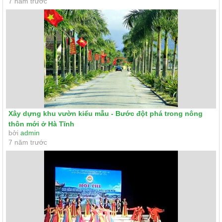
7 năm trước
Xây dựng khu vườn kiểu mẫu - Bước đột phá trong nông
thôn mới ở Hà Tĩnh
bởi
admin
7 năm trước