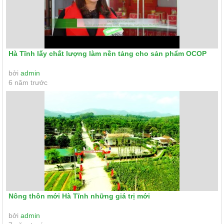
Hà Tĩnh lấy chất lượng làm nền tảng cho sản phẩm OCOP
bởi
admin
6 năm trước
Nông thôn mới Hà Tĩnh những giá trị mới
bởi
admin