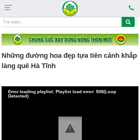
Chủ nhật, 09/08/2026, 15:45
CHỦ ĐỀ HỌC TẬP VÀ LÀM THEO TẤM GƯƠNG ĐẠO ĐỨ
Những đường hoa đẹp tựa tiên cảnh khắp
làng quê Hà Tĩnh
Error loading playlist: Playlist load error: 508(Loop
Detected)