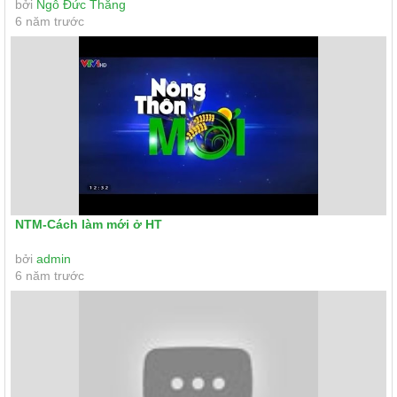
bởi
Ngô Đức Thắng
6 năm trước
NTM-Cách làm mới ở HT
bởi
admin
6 năm trước