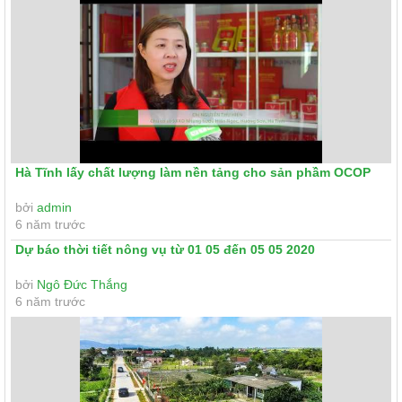
Hà Tĩnh lấy chất lượng làm nền tảng cho sản phầm OCOP
bởi
admin
6 năm trước
Dự báo thời tiết nông vụ từ 01 05 đến 05 05 2020
bởi
Ngô Đức Thắng
6 năm trước