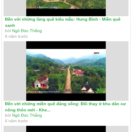
Đến với những làng quê kiểu mẫu: Hưng Bình - Miền quê
xanh
bởi
Ngô Đức Thắng
6 năm trước
Đến với những miền quê đáng sống: Đổi thay ở khu dân cư
nông thôn mới - Khe...
bởi
Ngô Đức Thắng
6 năm trước