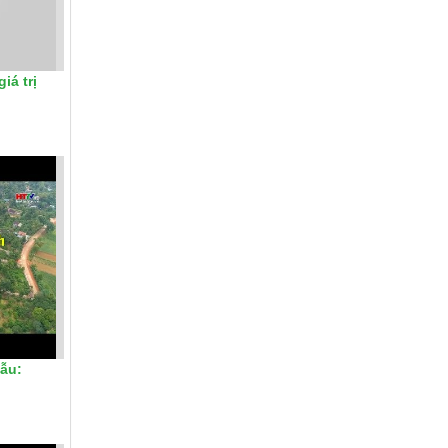
iá trị
ẫu: