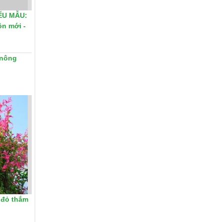
ỂU MẪU:
ôn mới -
 nông
 đỏ thắm