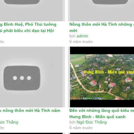
g Đình Huệ, Phó Thủ tướng
Nông thôn mới Hà Tĩnh những g
 phát biểu chỉ đạo tại Hội
mới
bởi
admin
ước
6 năm trước
u nông thôn mới Hà Tĩnh năm
Đến với những làng quê kiểu m
Hưng Bình - Miền quê xanh
ức Thắng
bởi
Ngô Đức Thắng
ước
6 năm trước