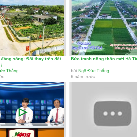
 đáng sống: Đổi thay trên đất
Bức tranh nông thôn mới Hà Tĩ
i
ức Thắng
bởi
Ngô Đức Thắng
ước
6 năm trước