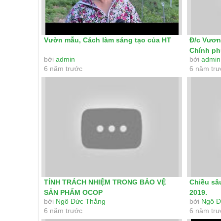
Vườn mẫu, Cách làm sáng tạo của HT
Đ/c Vươn
Chính phủ
bởi
admin
bởi
admin
nghị...
6 năm trước
6 năm tr
TÍNH TRÁCH NHIỆM TRONG BẢO VỆ
Chiều sâ
SẢN PHẨM OCOP
2019.
bởi
Ngô Đức Thắng
bởi
Ngô Đ
6 năm trước
6 năm tr