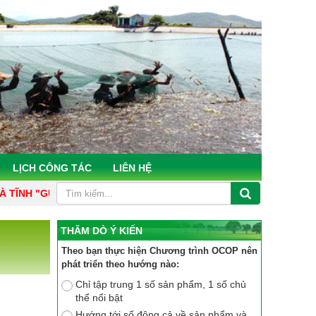
LỊCH CÔNG TÁC
LIÊN HỆ
ƠNG MẪU, CHỦ ĐỘNG, TÂM HUYẾT, KHOA HỌC, HIỆU QUẢ"
C
THĂM DÒ Ý KIẾN
Theo bạn thực hiện Chương trình OCOP nên
phát triển theo hướng nào:
Chỉ tập trung 1 số sản phẩm, 1 số chủ
thể nổi bật
Hướng tới số đông cả về sản phẩm và