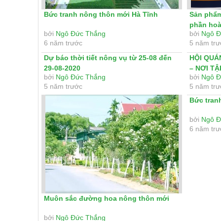
Bức tranh nông thôn mới Hà Tĩnh
Sản phẩm
phần hoà
bởi
Ngô Đức Thắng
bởi
Ngô Đ
mới
6 năm trước
5 năm tr
Dự báo thời tiết nông vụ từ 25-08 đến
HỘI QUÁ
29-08-2020
– NƠI T
bởi
Ngô Đức Thắng
bởi
Ngô Đ
CÙNG”
5 năm trước
5 năm tr
Bức tran
bởi
Ngô Đ
6 năm tr
Muôn sắc đường hoa nông thôn mới
bởi
Ngô Đức Thắng