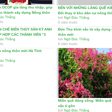
 OCOP gia tăng thu nhập, góp
ĐẾN VỚI NHỮNG LÀNG QUÊ KI
n thành xây dựng Nông thôn
Đổi thay ở khu dân cư nông th
ức Thắng
bởi
Ngô Đức Thắng
Thôn...
ước
5 năm trước
N CHẾ BIẾN THỦY SẢN KỲ ANH
Đức Thọ khởi sắc từ xây dựng
ẬP HỢP CÁC THÀNH VIÊN “3
thôn mới
ức Thắng
bởi
Ngô Đức Thắng
ước
6 năm trước
h nông thôn mới Hà Tĩnh
ức Thắng
ước
Miền quê đáng sống: Miền quê
sắc ti gôn
bởi
Ngô Đức Thắng