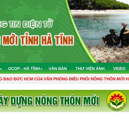
OCOP - HÀ TĨNH
VĂN BẢN
THƯ VIỆN ẢNH
VIDEO
HCM CỦA VĂN PHÒNG ĐIỂU PHỐI NÔNG THÔN MỚI HÀ TĨNH "GƯ