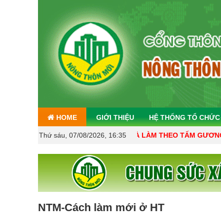
HOME
GIỚI THIỆU
HỆ THỐNG TỔ CHỨC
CHỦ ĐỀ HỌC TẬP VÀ LÀM THEO TẤM GƯƠNG ĐẠO ĐỨC 
Thứ sáu, 07/08/2026, 16:35
NTM-Cách làm mới ở HT