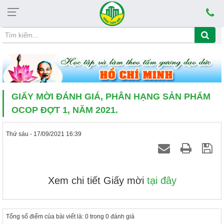
Thứ sáu, 07/08/2026, 19:51
CHỦ ĐỀ HỌC TẬP VÀ LÀM THEO TẤM GƯƠ
GIẤY MỜI ĐÁNH GIÁ, PHÂN HẠNG SẢN PHẨM
OCOP ĐỢT 1, NĂM 2021.
Thứ sáu - 17/09/2021 16:39
Xem chi tiết Giấy mời
tại đây
Tổng số điểm của bài viết là: 0 trong 0 đánh giá