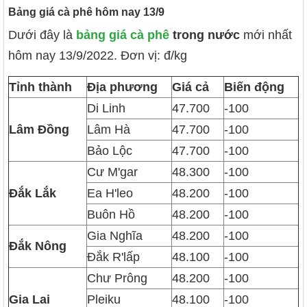
Bảng giá cà phê hôm nay 13/9
Dưới đây là
bảng giá cà phê
trong nước
mới nhất
hôm nay 13/9/2022. Đơn vị: đ/kg
Tỉnh thành
Địa phương
Giá cả
Biến động
Di Linh
47.700
-100
Lâm Đồng
Lâm Hà
47.700
-100
Bảo Lộc
47.700
-100
Cư M'gar
48.300
-100
Đắk Lắk
Ea H'leo
48.200
-100
Buôn Hồ
48.200
-100
Gia Nghĩa
48.200
-100
Đắk Nông
Đắk R'lấp
48.100
-100
Chư Prông
48.200
-100
Gia Lai
Pleiku
48.100
-100