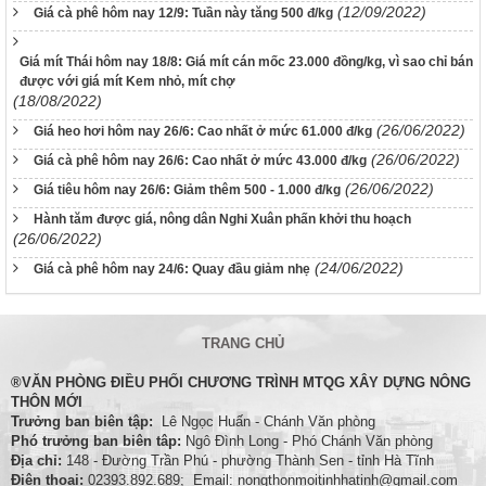
(12/09/2022)
Giá cà phê hôm nay 12/9: Tuần này tăng 500 đ/kg
Giá mít Thái hôm nay 18/8: Giá mít cán mốc 23.000 đồng/kg, vì sao chỉ bán
được với giá mít Kem nhỏ, mít chợ
(18/08/2022)
(26/06/2022)
Giá heo hơi hôm nay 26/6: Cao nhất ở mức 61.000 đ/kg
(26/06/2022)
Giá cà phê hôm nay 26/6: Cao nhất ở mức 43.000 đ/kg
(26/06/2022)
Giá tiêu hôm nay 26/6: Giảm thêm 500 - 1.000 đ/kg
Hành tăm được giá, nông dân Nghi Xuân phấn khởi thu hoạch
(26/06/2022)
(24/06/2022)
Giá cà phê hôm nay 24/6: Quay đầu giảm nhẹ
TRANG CHỦ
®VĂN PHÒNG ĐIỀU PHỐI CHƯƠNG TRÌNH MTQG XÂY DỰNG NÔNG
THÔN MỚI
Trưởng ban biên tập:
Lê Ngọc Huấn - Chánh Văn phòng
Phó trưởng ban biên tâp:
Ngô Ðình Long - Phó Chánh Văn phòng
Địa chỉ:
148 - Đường Trần Phú - phường Thành Sen - tỉnh Hà Tĩnh
Điện thoại:
02393.892.689; Email: nongthonmoitinhhatinh@gmail.com