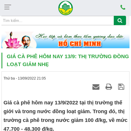
Thứ sáu, 07/08/2026, 17:01
CHỦ ĐỀ HỌC TẬP VÀ LÀM THEO TẤM GƯƠN
GIÁ CÀ PHÊ HÔM NAY 13/9: THỊ TRƯỜNG ĐỒNG
LOẠT GIẢM NHẸ
Thứ ba - 13/09/2022 21:05
Giá cà phê hôm nay 13/9/2022 tại thị trường thế
giới và trong nước đồng loạt giảm. Trong đó, thị
trường cà phê trong nước giảm 100 đ/kg, về mức
47.700 - 48.300 đ/kg.