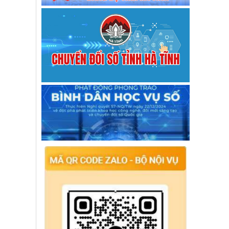
Thông tư hướng dẫn thực hiện tiêu chí
nông thôn mới giai đoạn 2026–2030
Hướng dấn số 3132/HD-BQP
Bộ Quốc phòng ban hành văn bản số
3132/HD-BQP hướng dẫn Bộ tiêu chí
quốc gia về xây dựng NTMi giai đoạn
2026-2030