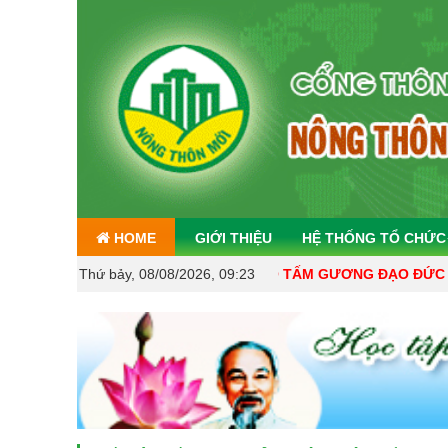
HOME
GIỚI THIỆU
HỆ THỐNG TỔ CHỨC
CHỦ ĐỀ HỌC TẬP VÀ LÀM THEO TẤM GƯƠNG ĐẠO ĐỨC HCM CỦA 
Thứ bảy, 08/08/2026, 09:23