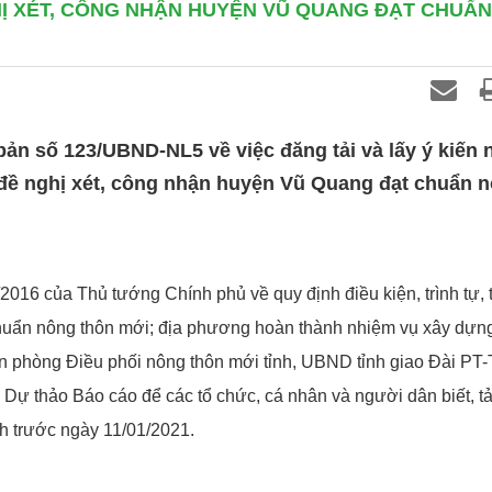
GHỊ XÉT, CÔNG NHẬN HUYỆN VŨ QUANG ĐẠT CHUẨ
bản số 123/UBND-NL5 về việc đăng tải và lấy ý kiến
 đề nghị xét, công nhận huyện Vũ Quang đạt chuẩn 
16 của Thủ tướng Chính phủ về quy định điều kiện, trình tự, t
chuẩn nông thôn mới; địa phương hoàn thành nhiệm vụ xây dựn
ăn phòng Điều phối nông thôn mới tỉnh, UBND tỉnh giao Đài PT-
i Dự thảo Báo cáo để các tổ chức, cá nhân và người dân biết, tả
h trước ngày 11/01/2021.