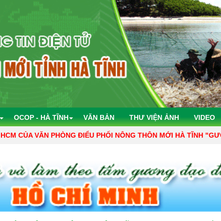
OCOP - HÀ TĨNH
VĂN BẢN
THƯ VIỆN ẢNH
VIDEO
VĂN PHÒNG ĐIỂU PHỐI NÔNG THÔN MỚI HÀ TĨNH "GƯƠNG MẪU,