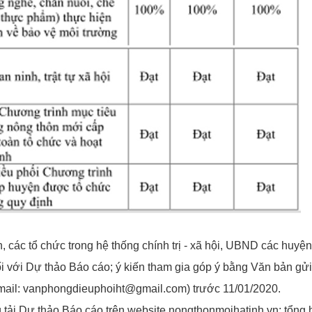
các tổ chức trong hệ thống chính trị - xã hội, UBND các huyện
ối với Dự thảo Báo cáo; ý kiến tham gia góp ý bằng Văn bản gử
email: vanphongdieuphoiht@gmail.com) trước 11/01/2020.
 tải Dự thảo Báo cáo trên website nongthonmoihatinh.vn; tổng