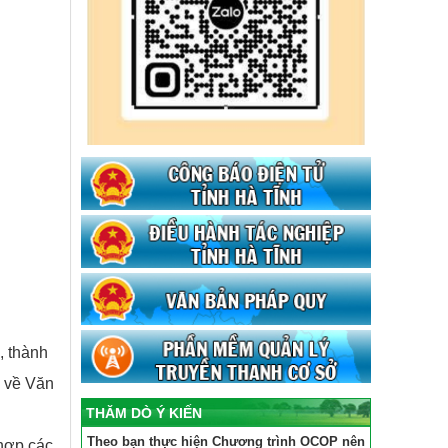
, thành
i về Văn
THĂM DÒ Ý KIẾN
Theo bạn thực hiện Chương trình OCOP nên
 hợp các