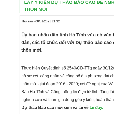
LẤY Ý KIẾN DỰ THẢO BÁO CÁO ĐỀ N
THÔN MỚI
Thứ sáu - 08/01/2021 21:32
Ủy ban nhân dân tỉnh Hà Tĩnh vừa có văn 
dân, các tổ chức đối với Dự thảo báo cáo
thôn mới.
Thực hiện Quyết định số 2540/QĐ-TTg ngày 30/12/20
hồ sơ xét, công nhận và công bố địa phương đạt 
thôn mới giai đoạn 2016 - 2020; xét đề nghị của V
Báo Hà Tĩnh và Cổng thông tin điện tử tỉnh đăng tả
nghiên cứu và tham gia đóng góp ý kiến, hoàn thàn
Dự thảo Báo cáo mời xem và tải về
tại đây.