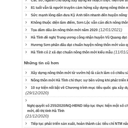
Các sở, ngành chủ động xây dựng kế hoạch thực hiện Đề án
81 tuổi vẫn là người truyền cảm hứng xây dựng nông thôn m
Sức mạnh lòng dân đưa Kỳ Anh tiến nhanh đến huyện nông
Không thuộc diện làm điểm, Sơn Lộc vẫn cán đích nông thô
(12/01/2021)
Tọa đàm dấu ấn nông thôn mới năm 2020
Hà Tĩnh đề nghị Trung ương công nhận huyện Vũ Quang đạt
Hương Sơn phấn đấu đạt chuẩn huyện nông thôn mới vào qu
(11/01/
Hà Tĩnh có 2 xã đạt chuẩn nông thôn mới kiểu mẫu
Những tin cũ hơn
Xây dựng nông thôn mới từ vườn hộ là cách làm có chiều 
Nông thôn mới Hà Tĩnh chỉ thực sự bền vững khi phát triển k
10 sự kiện nổi bật về Chương trình mục tiêu quốc gia xây
(29/12/2020)
Nghị quyết số 255/2020/NQ-HĐND tiếp tục thực hiện một số ch
mới, đô thị tỉnh Hà Tĩnh
(21/12/2020)
Tiếp tục phát triển sản xuất, hoàn thành các tiêu chí NTM n