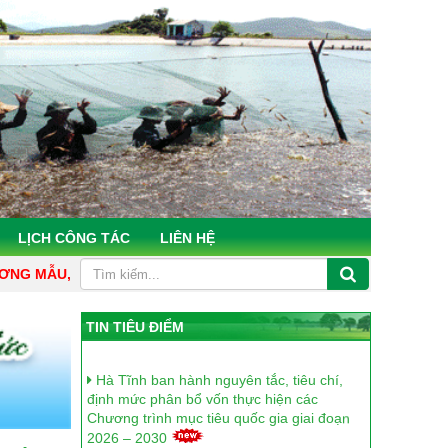
LỊCH CÔNG TÁC
LIÊN HỆ
 CHỦ ĐỘNG, TÂM HUYẾT, KHOA HỌC, HIỆU QUẢ"
CHỦ ĐỀ HỌ
TIN TIÊU ĐIỂM
Hà Tĩnh ban hành nguyên tắc, tiêu chí,
định mức phân bổ vốn thực hiện các
Chương trình mục tiêu quốc gia giai đoạn
2026 – 2030
Hà Tĩnh đặt mục tiêu 65% số xã đạt