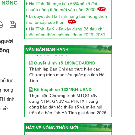
N NÔNG
chuẩn nông thôn mới vào năm 2030
Bí quyết để Hà Tĩnh nâng tầm nông thôn
mới từ sắp xếp thôn.
Hà Tĩnh lấy ý kiến xây dựng Bộ tiêu chí
Quyết định số 69/QĐ-UBND
thôn nông thôn mới giai đoạn 2026–2030
Quy chế tổ chức và hoạt động của Ban
 người
Chỉ đạo thực hiện các Chương trình
Hà Tĩnh tập trung xây dựng nông thôn
MTQG tỉnh Hà Tĩnh
mới giai đoạn 2026 - 2030 gắn với phát
VĂN BẢN BAN HÀNH
nông
triển Chương trình OCOP
Quyết định số 1890/QĐ-UBND
Hà Tĩnh triển khai đồng bộ các giải pháp
Thành lập Ban Chỉ đạo thực hiện các
phát triển nông nghiệp, nông dân, nông
Chương trình mục tiêu quốc gia tỉnh Hà
thôn đến năm 2030, tầm nhìn 2045
Tĩnh
hủ tục,
Hà Tĩnh đánh giá, phân hạng 9 sản phẩm
Kế hoạch số 1324/KH-UBND
OCOP đạt 4 sao năm 2025
g nông
Thực hiện Chương trình MTQG xây
Hà Tĩnh vững bước trên hành trình xây
dựng NTM, GNBV và PTKTXH vùng
TH tỉnh,
dựng nông thôn mới
đồng bào dân tộc thiểu số và miền núi
Hà Tĩnh: OCOP gắn lợi thế vùng miền,
trên địa bàn tỉnh Hà Tĩnh giai đoạn 2026
i về
nâng tầm giá trị nông thôn
- 2030
Bước chuyển mạnh mẽ trong xây dựng
Hướng dẫn số 52/2026/TT-BTC
NTM ở Hà Tĩnh
HÁT VỀ NÔNG THÔN MỚI
Thông tư hướng dẫn thực hiện tiêu chí
nông thôn mới giai đoạn 2026–2030