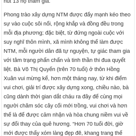
hút 13 hộ tham gia.
Phong trào xây dựng NTM được đẩy mạnh kéo theo
sự vào cuộc sôi nổi, rộng khắp và đồng đều trong
mỗi địa phương; đặc biệt, từ đứng ngoài cuộc với
suy nghĩ thôn mình, xã mình không thể làm được
NTM, mỗi người dân đã tự nguyện, tự giác tham gia
với tâm trạng phấn chấn và tinh thần thi đua quyết
liệt. Bà Võ Thị Quyến (trên 70 tuổi) ở thôn Hồng
Xuân vui mừng kể, hơn một tháng nay, từ khi điểm
vui chơi, giải trí được xây dựng xong, chiều nào, bà
cũng dành thời gian dắt cháu ra đây để cùng mọi
người chăm sóc cây cối mới trồng, vui chơi và hơn
thế là để được cảm nhận và hòa chung niềm vui về
sự đổi thay của quê hương. “Hơn 70 tuổi đời, giờ
mới được thấy xóm làng đẹp đẽ, khang trang thế