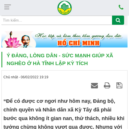
Thứ năm, 06/08/2026, 22:06
ĐẠO ĐỨC HCM CỦA VĂN PHÒNG ĐIỂU PHỐI NÔNG THÔN MỚI HÀ 
Ý ĐẢNG, LÒNG DÂN - SỨC MẠNH GIÚP XÃ
NGHÈO Ở HÀ TĨNH LẬP KỲ TÍCH
Chủ nhật - 06/02/2022 19:19
“Để có được cơ ngơi như hôm nay, Đảng bộ,
chính quyền và Nhân dân xã Kỳ Tây đã phải
bước qua không ít gian nan, thử thách, nhiều khi
tưởng chừng không vượt qua được. Nhưng với