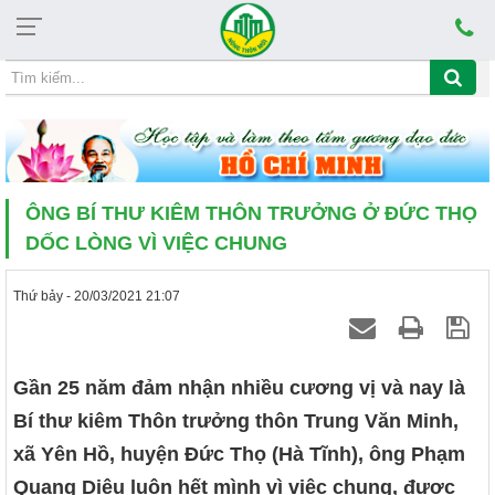
Thứ năm, 06/08/2026, 08:28
CHỦ ĐỀ HỌC TẬP VÀ LÀM THEO TẤM GƯƠNG ĐẠ
ÔNG BÍ THƯ KIÊM THÔN TRƯỞNG Ở ĐỨC THỌ
DỐC LÒNG VÌ VIỆC CHUNG
Thứ bảy - 20/03/2021 21:07
Gần 25 năm đảm nhận nhiều cương vị và nay là
Bí thư kiêm Thôn trưởng thôn Trung Văn Minh,
xã Yên Hồ, huyện Đức Thọ (Hà Tĩnh), ông Phạm
Quang Diệu luôn hết mình vì việc chung, được