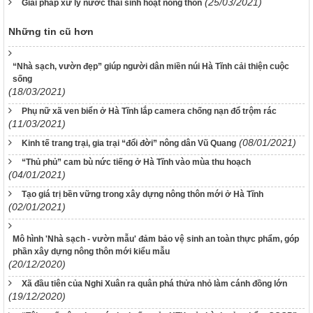
(25/03/2021)
Giải pháp xử lý nước thải sinh hoạt nông thôn
Những tin cũ hơn
“Nhà sạch, vườn đẹp” giúp người dân miền núi Hà Tĩnh cải thiện cuộc
sống
(18/03/2021)
Phụ nữ xã ven biển ở Hà Tĩnh lắp camera chống nạn đổ trộm rác
(11/03/2021)
(08/01/2021)
Kinh tế trang trại, gia trại “đổi đời” nông dân Vũ Quang
“Thủ phủ” cam bù nức tiếng ở Hà Tĩnh vào mùa thu hoạch
(04/01/2021)
Tạo giá trị bền vững trong xây dựng nông thôn mới ở Hà Tĩnh
(02/01/2021)
Mô hình 'Nhà sạch - vườn mẫu' đảm bảo vệ sinh an toàn thực phẩm, góp
phần xây dựng nông thôn mới kiểu mẫu
(20/12/2020)
Xã đầu tiên của Nghi Xuân ra quân phá thửa nhỏ làm cánh đồng lớn
(19/12/2020)