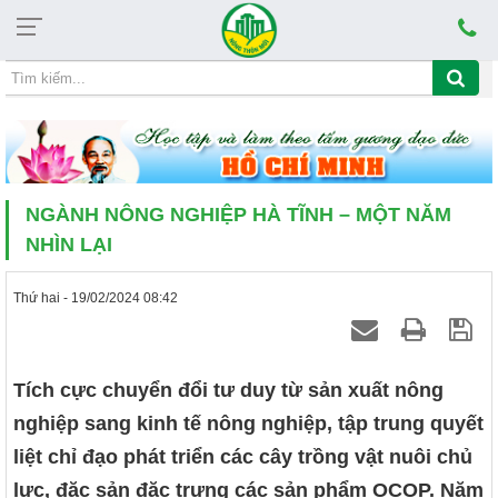
Chủ nhật, 09/08/2026, 19:45
CHỦ ĐỀ HỌC TẬP VÀ LÀM THEO TẤM GƯƠNG ĐẠO
NGÀNH NÔNG NGHIỆP HÀ TĨNH – MỘT NĂM
NHÌN LẠI
Thứ hai - 19/02/2024 08:42
Tích cực chuyển đổi tư duy từ sản xuất nông
nghiệp sang kinh tế nông nghiệp, tập trung quyết
liệt chỉ đạo phát triển các cây trồng vật nuôi chủ
lực, đặc sản đặc trưng các sản phẩm OCOP. Năm