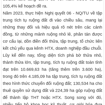
105,4% kế hoạch đề ra.
Năm 2023, thực hiện Nghị quyết 06 - NQ/TU về tập
trung tích tụ ruộng đất đi vào chiều sâu, mang lại
những thay đổi và hiệu quả rõ nét trên các cánh
đồng, từ những mảnh ruộng nhỏ lẻ, phân tán được
cơ cấu lại, dồn điền đổi thửa, tập trung, tổ chức liên
kết chủ yếu qua kênh HTX, doanh nghiệp đầu chuỗi.
Lũy kế đến nay, tổng diện tích phá bờ thửa nhỏ,
thành thửa lớn, tập trung, tích tụ ruộng đất toàn tỉnh
đạt trên 10.669,63 ha (tăng thêm trên 3.600 ha),
trong đó trên 4.185,09 ha tập trung, tích tụ ruộng đất
theo hình thức chuyển đổi ruộng đất; 130,534 ha cho
thuê quyền sử dụng đất và 224,39 ha góp ruộng đất
để thành lập THT hoặc HTX. Song song với đó,
nhiều tiến bộ khoa học kỹ thuật, cơ giới hóa đưa