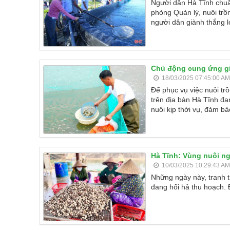
Người dân Hà Tĩnh chuẩ
phòng Quản lý, nuôi tr
người dân giành thắng lợ
Chủ động cung ứng gi
18/03/2025 07:45:00 AM
Để phục vụ việc nuôi tr
trên địa bàn Hà Tĩnh đa
nuôi kịp thời vụ, đảm bả
Hà Tĩnh: Vùng nuôi ng
10/03/2025 10:29:43 AM
Những ngày này, tranh t
đang hối hả thu hoạch.