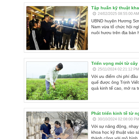
Tập huấn kỹ thuật kh
24/02/2025 08:55:00 AM
UBND huyện Hương Sơn p
Nam vừa tổ chức hội ng
nuôi hươu trên địa bàn
Triển vọng mới từ cây
25/11/2024 02:21:12 PM
Với ưu điểm chi phí đầu 
quế được ông Trịnh Viết
quả kinh tế cao, mở ra 
Phát triển kinh tế từ 
30/10/2024 02:08:00 P
Với sự năng động, nhạy 
khoa học kỹ thuật vào s
thành công với mô hình 