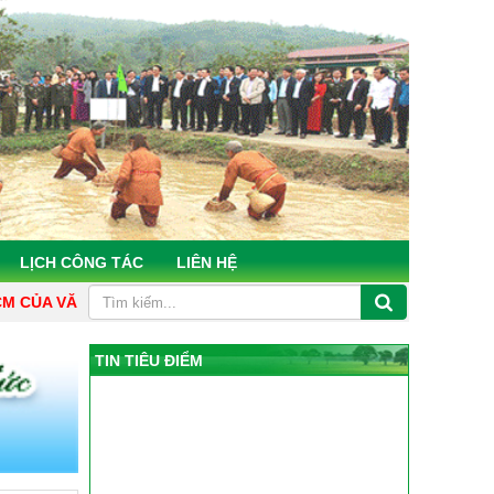
LỊCH CÔNG TÁC
LIÊN HỆ
HÒNG ĐIỂU PHỐI NÔNG THÔN MỚI HÀ TĨNH "GƯƠNG MẪU, CHỦ 
TIN TIÊU ĐIỂM
Hà Tĩnh ban hành nguyên tắc, tiêu chí,