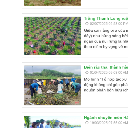
Trồng Thanh Long ruộ
02/07/2025 02:53:00 P
Giữa cái nắng oi ả của
đây) như bừng sáng bởi 
ngàn của núi rừng là n
theo niềm hy vọng về m
Biến rác thải thành h
01/04/2025 09:03:00 AM
Mô hình "Tổ hợp tác xử 
động không chỉ góp phần
nguồn phân bón hữu ích
Ngành chuyên môn Hà 
19/03/2025 07:55:00 AM