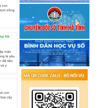
Thực hiện Chương trình MTQG xây
à con
dựng NTM, GNBV và PTKTXH vùng
tích trồng
đồng bào dân tộc thiểu số và miền núi
trên địa bàn tỉnh Hà Tĩnh giai đoạn 2026
- 2030
Hướng dẫn số 52/2026/TT-BTC
Thông tư hướng dẫn thực hiện tiêu chí
tại Hà
nông thôn mới giai đoạn 2026–2030
Hướng dấn số 3132/HD-BQP
Bộ Quốc phòng ban hành văn bản số
hập mặn
3132/HD-BQP hướng dẫn Bộ tiêu chí
ờng là yêu
quốc gia về xây dựng NTMi giai đoạn
 đã tiên
2026-2030
 và ý
bà con
loại cây