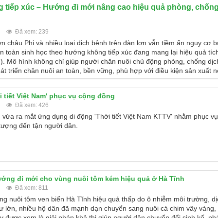
g tiếp xúc – Hướng đi mới nâng cao hiệu quả phòng, chống
Đã xem: 239
ợn châu Phi và nhiều loại dịch bệnh trên đàn lợn vẫn tiềm ẩn nguy cơ 
n toàn sinh học theo hướng không tiếp xúc đang mang lại hiệu quả tích
). Mô hình không chỉ giúp người chăn nuôi chủ động phòng, chống dị
 triển chăn nuôi an toàn, bền vững, phù hợp với điều kiện sản xuất n
 tiết Việt Nam' phục vụ cộng đồng
Đã xem: 426
 vừa ra mắt ứng dụng di động 'Thời tiết Việt Nam KTTV' nhằm phục v
 tượng đến tận người dân.
ướng đi mới cho vùng nuôi tôm kém hiệu quả ở Hà Tĩnh
Đã xem: 811
ng nuôi tôm ven biển Hà Tĩnh hiệu quả thấp do ô nhiễm môi trường, d
 tư lớn, nhiều hộ dân đã mạnh dạn chuyển sang nuôi cá chim vây vàng,
y được xem là giải pháp khả thi giúp người dân chuyển đổi sinh kế, phá