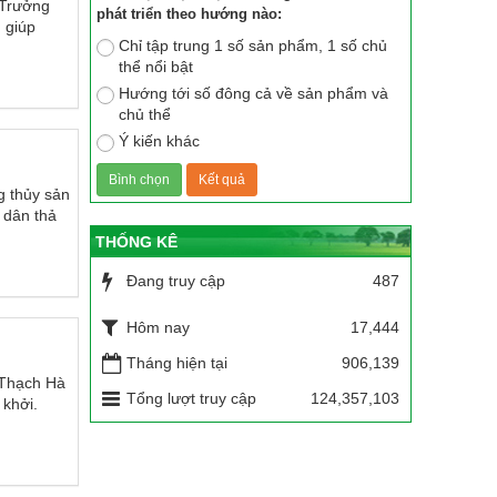
 Trưởng
phát triển theo hướng nào:
 giúp
Chỉ tập trung 1 số sản phẩm, 1 số chủ
thể nổi bật
Hướng tới số đông cả về sản phẩm và
chủ thể
Ý kiến khác
g thủy sản
 dân thả
THỐNG KÊ
Đang truy cập
487
Hôm nay
17,444
Tháng hiện tại
906,139
n Thạch Hà
Tổng lượt truy cập
124,357,103
khởi.