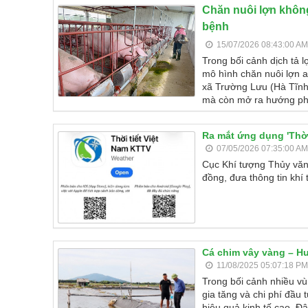
Chăn nuôi lợn khôn
bệnh
15/07/2026 08:43:00 AM
Trong bối cảnh dịch tả l
mô hình chăn nuôi lợn a
xã Trường Lưu (Hà Tĩnh
mà còn mở ra hướng phát
Ra mắt ứng dụng 'Thời
07/05/2026 07:35:00 AM
Cục Khí tượng Thủy văn
đồng, đưa thông tin khí
Cá chim vây vàng – H
11/08/2025 05:07:18 PM
Trong bối cảnh nhiều vù
gia tăng và chi phí đầu
hiệu quả kinh tế cao. Đâ