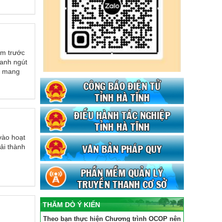
ệm trước
xanh ngút
à mang
vào hoạt
ải thành
THĂM DÒ Ý KIẾN
Theo bạn thực hiện Chương trình OCOP nên