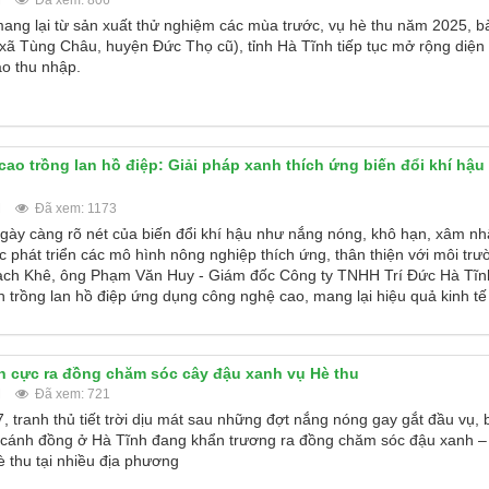
M
Đã xem: 806
ang lại từ sản xuất thử nghiệm các mùa trước, vụ hè thu năm 2025, b
ã Tùng Châu, huyện Đức Thọ cũ), tỉnh Hà Tĩnh tiếp tục mở rộng diện 
ao thu nhập.
o trồng lan hồ điệp: Giải pháp xanh thích ứng biến đổi khí hậu 
M
Đã xem: 1173
gày càng rõ nét của biến đổi khí hậu như nắng nóng, khô hạn, xâm n
ệc phát triển các mô hình nông nghiệp thích ứng, thân thiện với môi trư
Thạch Khê, ông Phạm Văn Huy - Giám đốc Công ty TNHH Trí Đức Hà Tĩnh
trồng lan hồ điệp ứng dụng công nghệ cao, mang lại hiệu quả kinh tế
h cực ra đồng chăm sóc cây đậu xanh vụ Hè thu
M
Đã xem: 721
 tranh thủ tiết trời dịu mát sau những đợt nắng nóng gay gắt đầu vụ, 
 cánh đồng ở Hà Tĩnh đang khẩn trương ra đồng chăm sóc đậu xanh – 
è thu tại nhiều địa phương