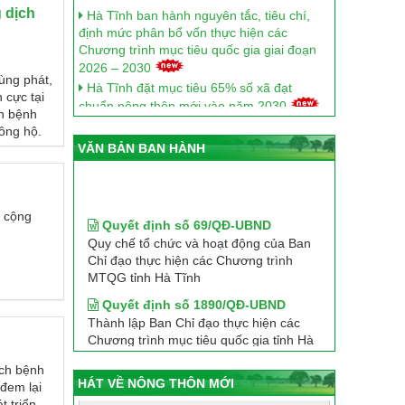
 dịch
định mức phân bổ vốn thực hiện các
Chương trình mục tiêu quốc gia giai đoạn
2026 – 2030
Hà Tĩnh đặt mục tiêu 65% số xã đạt
bùng phát,
chuẩn nông thôn mới vào năm 2030
 cực tại
Bí quyết để Hà Tĩnh nâng tầm nông thôn
ch bệnh
mới từ sắp xếp thôn.
ông hộ.
Hà Tĩnh lấy ý kiến xây dựng Bộ tiêu chí
VĂN BẢN BAN HÀNH
thôn nông thôn mới giai đoạn 2026–2030
Quyết định số 69/QĐ-UBND
Hà Tĩnh tập trung xây dựng nông thôn
ụ cộng
mới giai đoạn 2026 - 2030 gắn với phát
Quy chế tổ chức và hoạt động của Ban
Chỉ đạo thực hiện các Chương trình
triển Chương trình OCOP
MTQG tỉnh Hà Tĩnh
Hà Tĩnh triển khai đồng bộ các giải pháp
phát triển nông nghiệp, nông dân, nông
Quyết định số 1890/QĐ-UBND
thôn đến năm 2030, tầm nhìn 2045
Thành lập Ban Chỉ đạo thực hiện các
Hà Tĩnh đánh giá, phân hạng 9 sản phẩm
Chương trình mục tiêu quốc gia tỉnh Hà
OCOP đạt 4 sao năm 2025
Tĩnh
Hà Tĩnh vững bước trên hành trình xây
Kế hoạch số 1324/KH-UBND
dựng nông thôn mới
ịch bệnh
Thực hiện Chương trình MTQG xây
HÁT VỀ NÔNG THÔN MỚI
 đem lại
Hà Tĩnh: OCOP gắn lợi thế vùng miền,
dựng NTM, GNBV và PTKTXH vùng
t triển