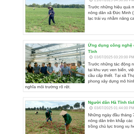
21/07/2025 04:36:00 P
Trước những hiệu quả m
nông dân xã Đức Minh (x
lạc trái vụ nhằm nâng c
Ứng dụng công nghệ ca
Tĩnh
03/07/2025 03:20:00 P
Trước những tác động n
tại khu vực ven biển, vi
cầu cấp thiết. Tại xã 
phong xây dựng mô hình 
nghĩa môi trường rõ rệt.
Người dân Hà Tĩnh tíc
03/07/2025 01:44:00 P
Những ngày đầu tháng 7,
nông dân trên khắp các
trồng chủ lực trong vụ h