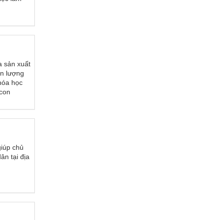
a sản xuất
ản lượng
 hóa học
 con
giúp chủ
ân tại địa