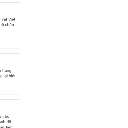
vật Việt
 hộ chăn
au húng
 lại hiệu
iến bộ
 Anh đã
iệc làm