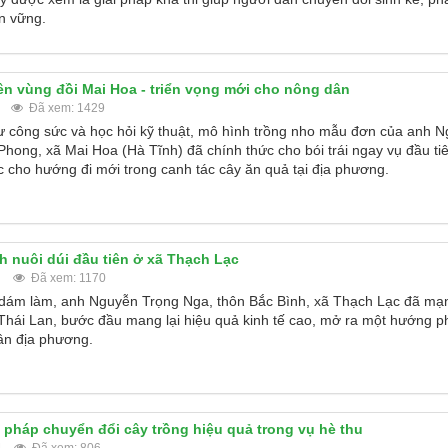
n vững.
n vùng đồi Mai Hoa - triển vọng mới cho nông dân
Đã xem: 1429
 công sức và học hỏi kỹ thuật, mô hình trồng nho mẫu đơn của anh 
Phong, xã Mai Hoa (Hà Tĩnh) đã chính thức cho bói trái ngay vụ đầu t
cực cho hướng đi mới trong canh tác cây ăn quả tại địa phương.
 nuôi dúi đầu tiên ở xã Thạch Lạc
Đã xem: 1170
, dám làm, anh Nguyễn Trọng Nga, thôn Bắc Bình, xã Thạch Lạc đã mạ
Thái Lan, bước đầu mang lại hiệu quả kinh tế cao, mở ra một hướng ph
ân địa phương.
ải pháp chuyển đổi cây trồng hiệu quả trong vụ hè thu