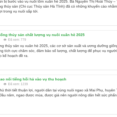
n bị bước vào vụ nuôi tôm xuân hè 2025. Bà Nguyễn Thị Hoài Thúy –
ồng thủy sản (Chi cục Thủy sản Hà Tĩnh) đã có những khuyến cáo nhằm
i trong vụ nuôi sắp tới.
ống thủy sản chất lượng vụ nuôi xuân hè 2025
Đã xem: 779
ồng thủy sản vụ xuân hè 2025, các cơ sở sản xuất và ương dưỡng giốn
ng tích cực chăm sóc, đảm bảo số lượng, chất lượng để phục vụ người
o kế hoạch đề ra.
ao nổi tiếng hối hả vào vụ thu hoạch
Đã xem: 1239
hủ thời tiết thuận lợi, người dân tại vùng nuôi ngao xã Mai Phụ, huyệ
 Đầu năm, ngao được mùa, được giá nên người nông dân hết sức phấn 