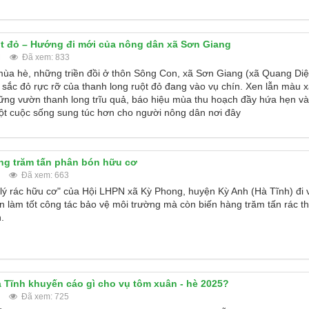
t đỏ – Hướng đi mới của nông dân xã Sơn Giang
M
Đã xem: 833
 mùa hè, những triền đồi ở thôn Sông Con, xã Sơn Giang (xã Quang Di
sắc đỏ rực rỡ của thanh long ruột đỏ đang vào vụ chín. Xen lẫn màu 
hững vườn thanh long trĩu quả, báo hiệu mùa thu hoạch đầy hứa hẹn v
ột cuộc sống sung túc hơn cho người nông dân nơi đây
àng trăm tấn phân bón hữu cơ
Đã xem: 663
lý rác hữu cơ" của Hội LHPN xã Kỳ Phong, huyện Kỳ Anh (Hà Tĩnh) đi 
 làm tốt công tác bảo vệ môi trường mà còn biến hàng trăm tấn rác th
.
Tĩnh khuyến cáo gì cho vụ tôm xuân - hè 2025?
Đã xem: 725