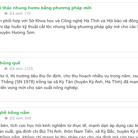
ai thác nhung hươu bằng phương pháp mới
Đã xem: 776
hối hợp với Sở Khoa học và Công nghệ Hà Tĩnh và Hội bảo vệ động 
hị tập huấn kỹ thuật cắt lộc nhung bằng phương pháp gây mê cho các
 huyện Hương Sơn.
 húng quế
Đã xem: 1226
tư ít, thị trường tiêu thụ ổn định, cho thu hoạch nhiều vụ trong năm, r
 Thắng (SN 1978) trồng tại xã Kỳ Tân (huyện Kỳ Anh, Hà Tĩnh) đã mang
triển vọng mới cho sản xuất nông nghiệp.
nghề trồng nấm
M
Đã xem: 948
bén, tích cực học hỏi kinh nghiệm từ thực tế, mạnh dạn áp dụng các t
ản xuất, gia đình chị Bùi Thị Anh, thôn Nam Tiến, xã Kỳ Bắc, huyện Kỳ
trồng nấm, không chỉ mang lại thu nhập cao cho gia đình mà còn tạo v