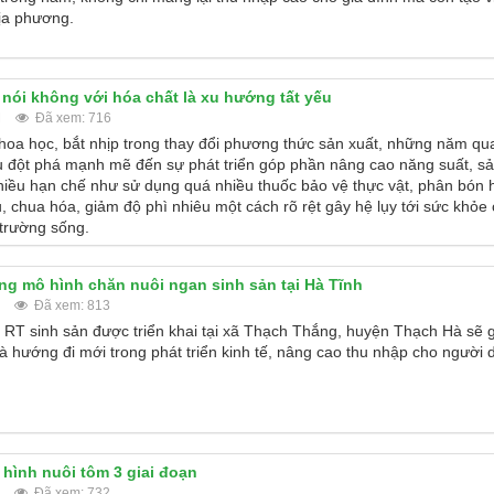
địa phương.
nói không với hóa chất là xu hướng tất yếu
M
Đã xem: 716
khoa học, bắt nhịp trong thay đổi phương thức sản xuất, những năm qu
u đột phá mạnh mẽ đến sự phát triển góp phần nâng cao năng suất, s
hiều hạn chế như sử dụng quá nhiều thuốc bảo vệ thực vật, phân bón
, chua hóa, giảm độ phì nhiêu một cách rõ rệt gây hệ lụy tới sức khỏe
 trường sống.
g mô hình chăn nuôi ngan sinh sản tại Hà Tĩnh
Đã xem: 813
 RT sinh sản được triển khai tại xã Thạch Thắng, huyện Thạch Hà sẽ 
à hướng đi mới trong phát triển kinh tế, nâng cao thu nhập cho người d
 hình nuôi tôm 3 giai đoạn
Đã xem: 732