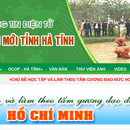
OCOP - HÀ TĨNH
VĂN BẢN
THƯ VIỆN ẢNH
VIDEO
Ề HỌC TẬP VÀ LÀM THEO TẤM GƯƠNG ĐẠO ĐỨC HCM CỦA VĂN P