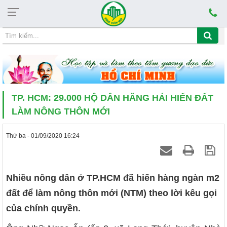
Chủ nhật, 09/08/2026, 01:45
CHỦ ĐỀ HỌC TẬP VÀ LÀM THEO TẤM
TP. HCM: 29.000 HỘ DÂN HĂNG HÁI HIẾN ĐẤT
LÀM NÔNG THÔN MỚI
Thứ ba - 01/09/2020 16:24
Nhiều nông dân ở TP.HCM đã hiến hàng ngàn m2
đất để làm nông thôn mới (NTM) theo lời kêu gọi
của chính quyền.