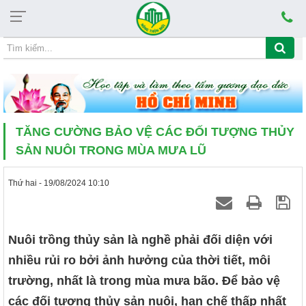
Chủ nhật, 09/08/2026, 20:39
CHỦ ĐỀ HỌC TẬP VÀ LÀM THEO TẤM GƯƠNG ĐẠO Đ
TĂNG CƯỜNG BẢO VỆ CÁC ĐỐI TƯỢNG THỦY
SẢN NUÔI TRONG MÙA MƯA LŨ
Thứ hai - 19/08/2024 10:10
Nuôi trồng thủy sản là nghề phải đối diện với
nhiều rủi ro bởi ảnh hưởng của thời tiết, môi
trường, nhất là trong mùa mưa bão. Để bảo vệ
các đối tượng thủy sản nuôi, hạn chế thấp nhất