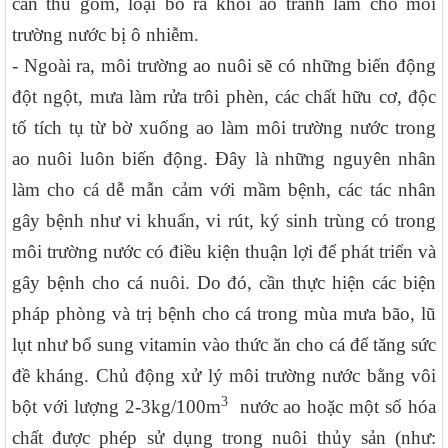
cần thu gom, loại bỏ ra khỏi ao tránh làm cho môi
trường nước bị ô nhiễm.
- Ngoài ra, môi trường ao nuôi sẽ có những biến động
đột ngột, mưa làm rửa trôi phèn, các chất hữu cơ, độc
tố tích tụ từ bờ xuống ao làm môi trường nước trong
ao nuôi luôn biến động. Đây là những nguyên nhân
làm cho cá dễ mẫn cảm với mầm bệnh, các tác nhân
gây bệnh như vi khuẩn, vi rút, ký sinh trùng có trong
môi trường nước có điều kiện thuận lợi để phát triển và
gây bệnh cho cá nuôi. Do đó, cần thực hiện các biện
pháp phòng và trị bệnh cho cá trong mùa mưa bão, lũ
lụt như bổ sung vitamin vào thức ăn cho cá để tăng sức
đề kháng. Chủ động xử lý môi trường nước bằng vôi
3
bột với lượng 2-3kg/100m
nước ao hoặc một số hóa
chất được phép sử dụng trong nuôi thủy sản (như: