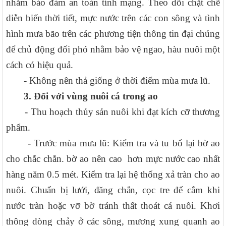
nhằm bảo đảm an toàn tính mạng. Theo dõi chặt chẽ
diễn biến thời tiết, mực nước trên các con sông và tình
hình mưa bão trên các phương tiện thông tin đại chúng
để chủ động đối phó nhằm bảo vệ ngao, hàu nuôi một
cách có hiệu quả.
- Không nên thả giống ở thời điểm mùa mưa lũ.
3.
Đối với
vùng nuôi cá trong ao
- Thu hoạch thủy sản nuôi khi đạt kích cỡ thương
phẩm.
- Trước mùa mưa lũ: Kiểm tra và tu bổ lại bờ ao
cho chắc chắn. bờ ao nên cao hơn mực nước cao nhất
hàng năm 0.5 mét. Kiểm tra lại hệ thống xả tràn cho ao
nuôi.
Chuẩn
bị
lưới,
đăng
chắn,
cọc tre để cắm khi
nước tràn hoặc vỡ bờ tránh thất thoát cá nuôi. Khơi
thông dòng chảy ở các sông, mương xung quanh ao